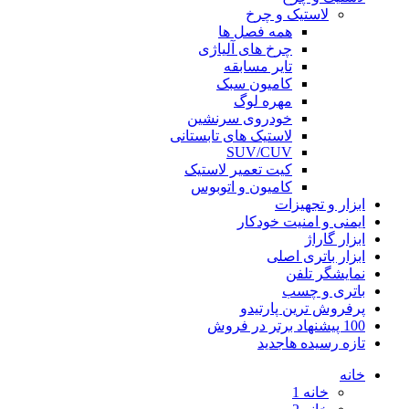
لاستیک و چرخ
همه فصل ها
چرخ های آلیاژی
تایر مسابقه
کامیون سبک
مهره لوگ
خودروی سرنشین
لاستیک های تابستانی
SUV/CUV
کیت تعمیر لاستیک
کامیون و اتوبوس
ابزار و تجهیزات
ایمنی و امنیت خودکار
ابزار گاراژ
ابزار باتری اصلی
نمایشگر تلفن
باتری و چسب
پرفروش ترین پارتیدو
100 پیشنهاد برتر در فروش
تازه رسیده ها
جدید
خانه
خانه 1