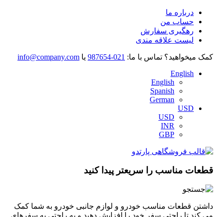
درباره ما
حساب من
رهگیری سفارش
لیست علاقه مندی
کمک میخواهید؟
تماس با ما:
021-987654
یا
info@company.com
English
English
Spanish
German
USD
USD
INR
GBP
قطعات مناسب را سریعتر پیدا کنید
داشتن قطعات مناسب خودرو و لوازم جانبی خودرو به شما کمک
می کند تا راحتی سفر خود را افزایش دهید و به راحتی به سفرهای