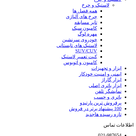
لاستیک و چرخ
همه فصل ها
چرخ های آلیاژی
تایر مسابقه
کامیون سبک
مهره لوگ
خودروی سرنشین
لاستیک های تابستانی
SUV/CUV
کیت تعمیر لاستیک
کامیون و اتوبوس
ابزار و تجهیزات
ایمنی و امنیت خودکار
ابزار گاراژ
ابزار باتری اصلی
نمایشگر تلفن
باتری و چسب
پرفروش ترین پارتیدو
100 پیشنهاد برتر در فروش
تازه رسیده ها
جدید
اطلاعات تماس
021-987654