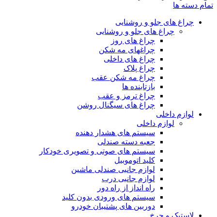
تمام دسته ها
چراغ های جلو و روشنایی
چراغ های جلو و روشنایی
چراغ های روز
چراغهای مه شکن
چراغ های داخلی
چراغ پلاک
چراغ مه شکن عقب
بازتابنده ها
چراغ ترمز و عقب
چراغ های سیگنال روشن
لوازم داخلی
لوازم داخلی
سیستم های هشدار دهنده
جعبه دسته صندلی
سیستم های صوتی و تصویری خودکار
کلید اتوموبیل
لوازم جانبی صندلی ماشین
لوازم جانبی درب
راه انداز از راه دور
سیستم های ورودی بدون کلید
دوربین های پشتیبان خودرو
لاستیک و چرخ