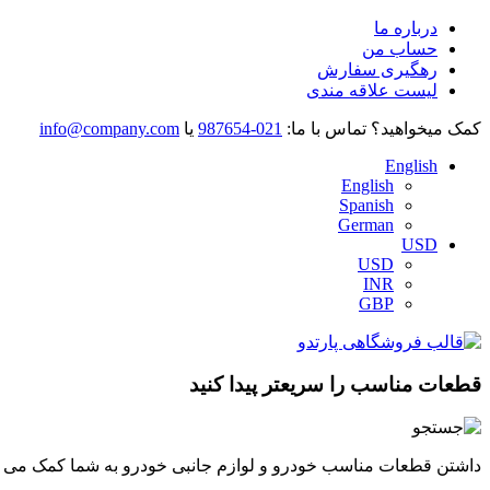
درباره ما
حساب من
رهگیری سفارش
لیست علاقه مندی
کمک میخواهید؟
تماس با ما:
021-987654
یا
info@company.com
English
English
Spanish
German
USD
USD
INR
GBP
قطعات مناسب را سریعتر پیدا کنید
داشتن قطعات مناسب خودرو و لوازم جانبی خودرو به شما کمک می کند 