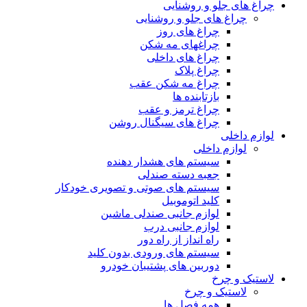
چراغ های جلو و روشنایی
چراغ های جلو و روشنایی
چراغ های روز
چراغهای مه شکن
چراغ های داخلی
چراغ پلاک
چراغ مه شکن عقب
بازتابنده ها
چراغ ترمز و عقب
چراغ های سیگنال روشن
لوازم داخلی
لوازم داخلی
سیستم های هشدار دهنده
جعبه دسته صندلی
سیستم های صوتی و تصویری خودکار
کلید اتوموبیل
لوازم جانبی صندلی ماشین
لوازم جانبی درب
راه انداز از راه دور
سیستم های ورودی بدون کلید
دوربین های پشتیبان خودرو
لاستیک و چرخ
لاستیک و چرخ
همه فصل ها