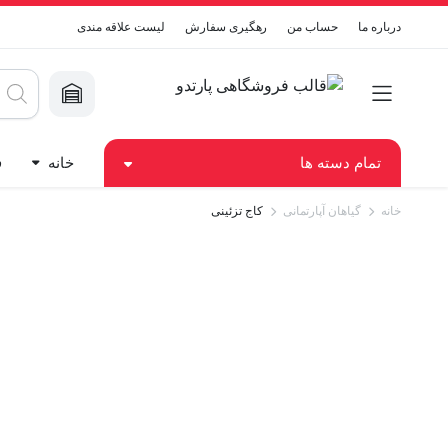
درباره ما
حساب من
رهگیری سفارش
لیست علاقه مندی
roducts
search
تمام دسته ها
خانه
ف
خانه
گیاهان آپارتمانی
کاج تزئینی
فروشگاه پیش فرض
محصول پ
فروشگاه با نوار کناری راست
محصول متغ
فروشگاه تمام صفحه
گروه بندی
منطقه فیلترها
محصول خا
لیست فروشگاه با نوار کناری چپ
محصول قاب
دکمه ادامه مطلب
بزرگنمایی