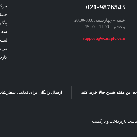
021-9876543
مرکز
حسا
شنبه – چهارشنبه: 9:00-20:00
پیگی
پنجشنبه: 11:00 – 15:00
سفا
support@example.com
لیست
سیا
کارت
ارسال رایگان برای تمامی سفارشات بالای 200 هز
است بازپرداخت و بازگشت