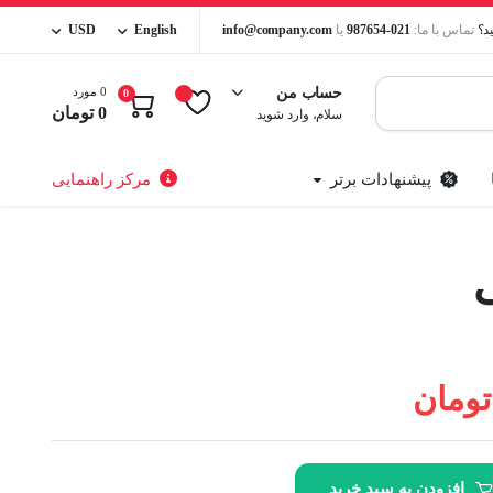
د؟
تماس با ما:
021-987654
یا
info@company.com
English
USD
0 مورد
حساب من
0
0
تومان
سلام، وارد شوید
پیشنهادات برتر
مرکز راهنمایی
ی
2 ستون
3 ستون
3 ستون تمام عرض
تومان
4 ستون
4 ستون تمام عرض
تمام عرض 5 ستون
افزودن به سبد خرید