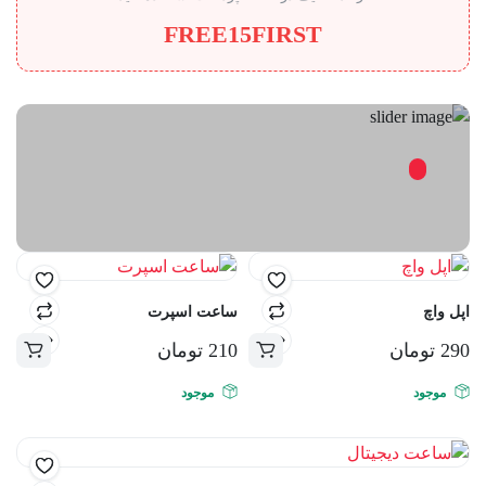
FREE15FIRST
اپل واچ
ساعت اسپرت
290
تومان
210
تومان
موجود
موجود